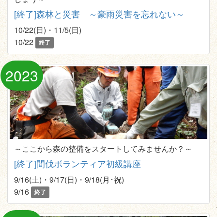
[終了]森林と災害 ～豪雨災害を忘れない～
10/22(日)・11/5(日)
10/22
終了
2023
～ここから森の整備をスタートしてみませんか？～
[終了]間伐ボランティア初級講座
9/16(土)・9/17(日)・9/18(月･祝)
9/16
終了