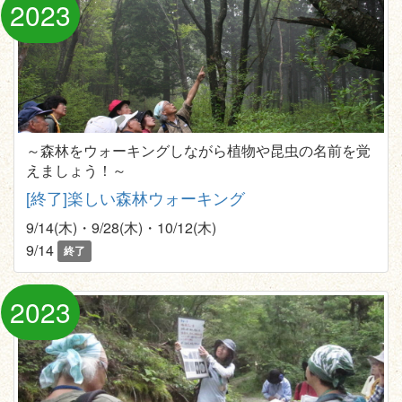
2023
～森林をウォーキングしながら植物や昆虫の名前を覚
えましょう！～
[終了]楽しい森林ウォーキング
9/14(木)・9/28(木)・10/12(木)
9/14
終了
2023