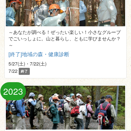
～あなたが調べる！ぜったい楽しい！小さなグループ
でごいっしょに。山と暮らし、ともに学びませんか？
～
[終了]地域の森・健康診断
5/27(土)・7/22(土)
7/22
終了
2023