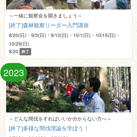
～一緒に観察会を開きましょう～
[終了]森林観察リーダー入門講座
8/20(日)・9/3(日)・9/10(日)・10/1(日)・10/15(日)・
10/29(日)
8/20
終了
2023
～どんな間伐をすればいいか分からない方へ～
[終了]多様な間伐理論を学ぼう！