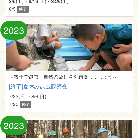
8/5(土)・8/19(土)・8/26(土)
8/5
終了
2023
～親子で昆虫・自然の楽しさを満喫しましょう～
[終了]夏休み昆虫観察会
7/23(日)・8/6(日)
7/23
終了
2023