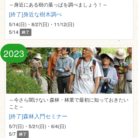
～身近にある樹の葉っぱを調べましょう！～
[終了]身近な樹木調べ
5/14(日)・8/27(日)・11/12(日)
5/14
終了
2023
～今さら聞けない 森林・林業で最初に知っておきたい
こと～
[終了]森林入門セミナー
5/7(日)・5/21(日)・6/4(日)
5/7
終了