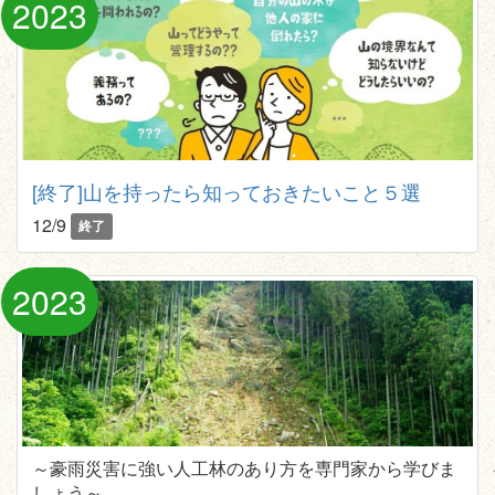
2023
[終了]山を持ったら知っておきたいこと５選
12/9
終了
2023
～豪雨災害に強い人工林のあり方を専門家から学びま
しょう～