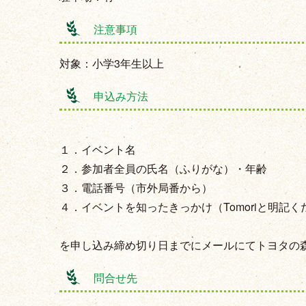
注意事項
対象：小学3年生以上
申込み方法
１．イベント名
２．参加者全員の氏名（ふりがな）・年齢
３．電話番号（市外局番から）
４．イベントを知ったきっかけ（Tomoriと明記く
を申し込み締め切り日までにメールにてトヨタの森（eve
問合せ先