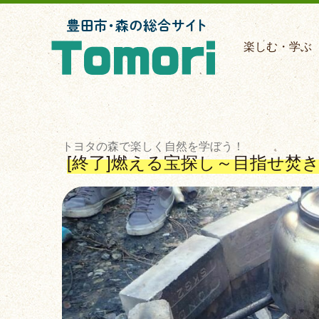
楽しむ・学ぶ
トヨタの森で楽しく自然を学ぼう！
[終了]燃える宝探し～目指せ焚
Previous