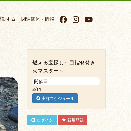
活動する
関連団体・情報
燃える宝探し～目指せ焚き
火マスター～
Next
開催日
2/11
実施スケジュール
ログイン
新規登録