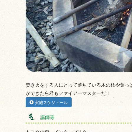
焚き火をする人にとって落ちている木の枝や葉っ
ができたら君もファイアーマスターだ！
実施スケジュール
講師等
トヨタの森 インタープリター