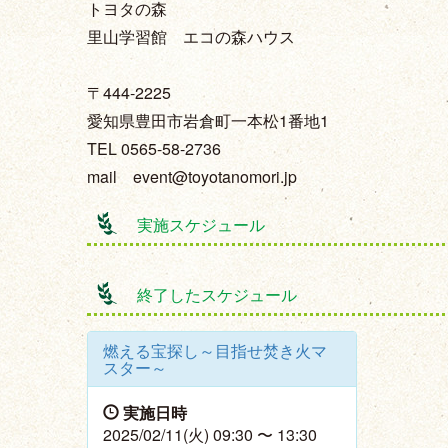
トヨタの森
里山学習館 エコの森ハウス
〒444-2225
愛知県豊田市岩倉町一本松1番地1
TEL 0565-58-2736
mail event@toyotanomori.jp
実施スケジュール
終了したスケジュール
燃える宝探し～目指せ焚き火マ
スター～
実施日時
2025/02/11(火) 09:30 〜 13:30